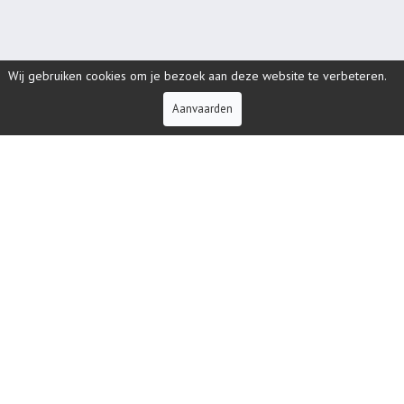
Wij gebruiken cookies om je bezoek aan deze website te verbeteren.
KLANTENZONE
Klantenzone
Aanvaarden
BEKIJK
WIE IS DE RUYCK?
De Ruyck Paul, familiebedrijf uit Oudenaarde (België) met
meer dan 50 jaar ervaring
en aan de 3de generatie toe;
uw specialist in
confectie van werk- en veiligheidskledij
.