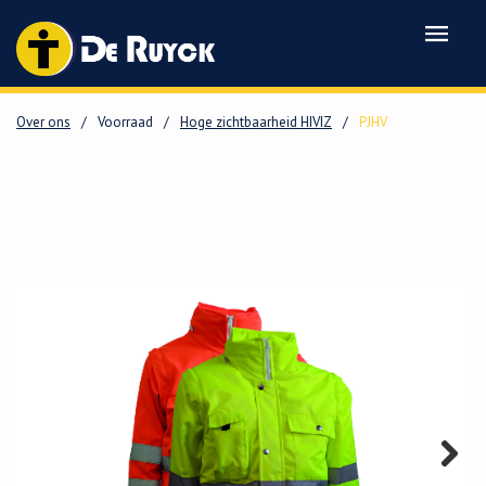
Over ons
/
Voorraad
/
Hoge zichtbaarheid HIVIZ
/
PJHV