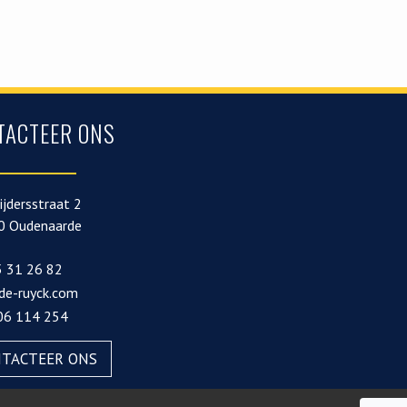
TACTEER ONS
ijdersstraat 2
0 Oudenaarde
 31 26 82
de-ruyck.com
06 114 254
TACTEER ONS