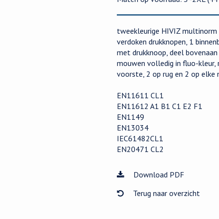
tweekleurige HIVIZ multinorm 
verdoken drukknopen, 1 binnen
met drukknoop, deel bovenaan in
mouwen volledig in fluo-kleur
voorste, 2 op rug en 2 op elk
EN11611 CL1
EN11612 A1 B1 C1 E2 F1
EN1149
EN13034
IEC61482CL1
EN20471 CL2
Download PDF
Terug naar overzicht