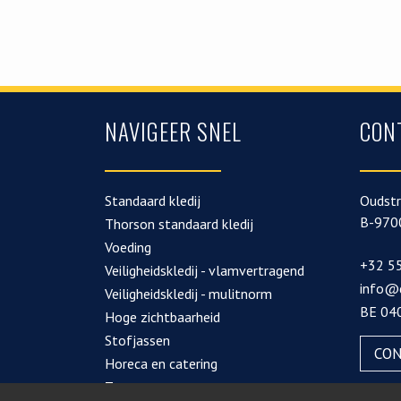
NAVIGEER SNEL
CON
Standaard kledij
Oudstr
B-970
Thorson standaard kledij
Voeding
+32 55
Veiligheidskledij - vlamvertragend
info@
Veiligheidskledij - mulitnorm
BE 04
Hoge zichtbaarheid
Stofjassen
CON
Horeca en catering
Zorg- en poetssector