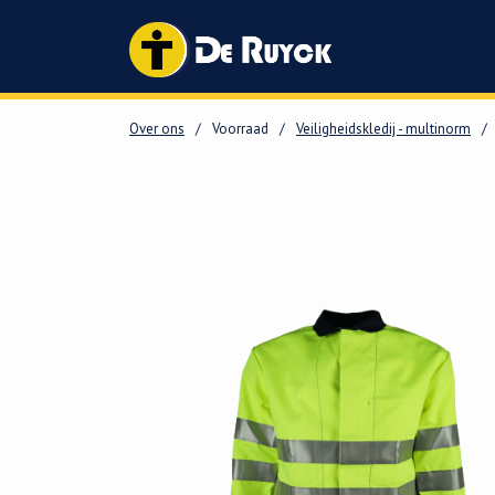
Over ons
/
Voorraad
/
Veiligheidskledij - multinorm
/