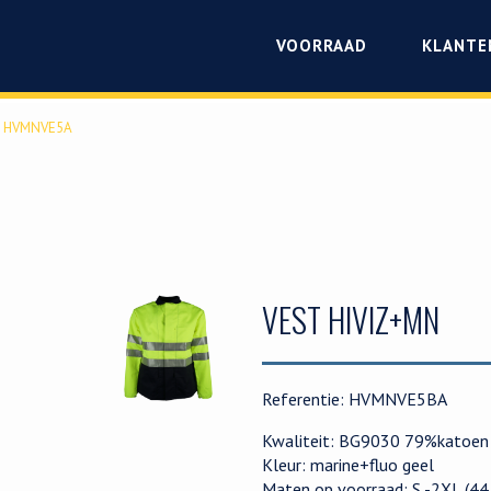
VOORRAAD
KLANTE
HVMNVE5A
VEST HIVIZ+MN
Referentie: HVMNVE5BA
Kwaliteit: BG9030 79%katoen 
Kleur: marine+fluo geel
Maten op voorraad: S -2XL (44