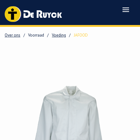
Over ons
/
Voorraad
/
Voeding
/
JAFOOD